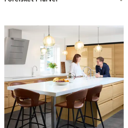
arbejder hele tiden på at gøre køkkenerne endnu mere
Du kan du vælge mellem 2.000 forskellige farver på dit
klimavenlige.
malede køkken. Farveskalaen er også stor inden for
linoleum, laminat og vores Silk-serie.