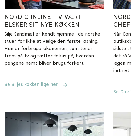
NORDIC INLINE: TV-VÆRT
NORDI
ELSKER SIT NYE KØKKEN
CHEFK
Silje Sandmæl er kendt hjemme i de norske
Når Condit
stuer for ikke at vælge den første løsning.
butiksdør,
Hun er forbrugerøkonomen, som toner
sidste st
frem på tv og sætter fokus på, hvordan
det rå Ves
pengene nemt bliver brugt forkert.
legen med
i et nyt k
Se Siljes køkken lige her
Se Chefk