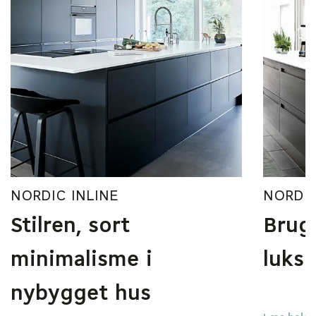
NORDIC INLINE
NORDI
Stilren, sort
Brug
minimalisme i
luks
nybygget hus