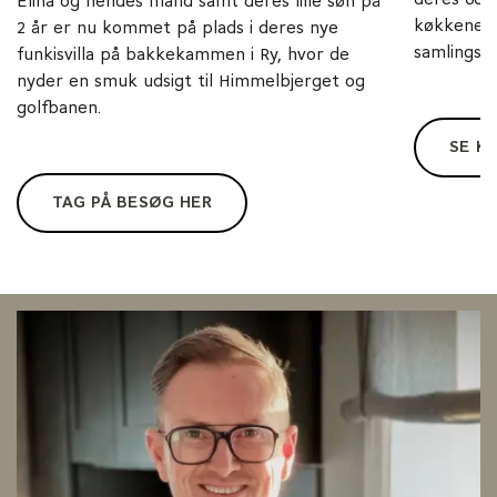
Elina og hendes mand samt deres lille søn på
køkkenet e
2 år er nu kommet på plads i deres nye
samlingspu
funkisvilla på bakkekammen i Ry, hvor de
nyder en smuk udsigt til Himmelbjerget og
golfbanen.
SE K
TAG PÅ BESØG HER