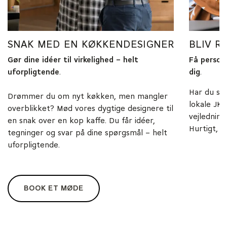
SNAK MED EN KØKKENDESIGNER
BLIV R
Gør dine idéer til virkelighe
d – helt
Få person
uforpligtende
.
dig
.
Har du spø
Drømmer du om nyt køkken, men mangler
lokale JKE
overblikket? Mød vores dygtige designere til
vejledning
en snak over en kop kaffe. Du får idéer,
Hurtigt, ne
tegninger og svar på dine spørgsmål – helt
uforpligtende.
BOOK ET MØDE