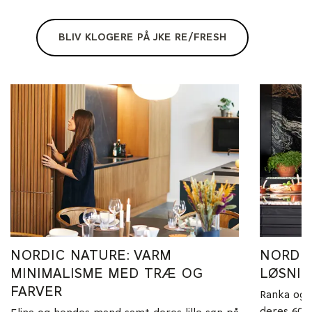
BLIV KLOGERE PÅ JKE RE/FRESH
NORDIC NATURE: VARM
NORDIC
MINIMALISME MED TRÆ OG
LØSNIN
FARVER
Ranka og 
deres 60’e