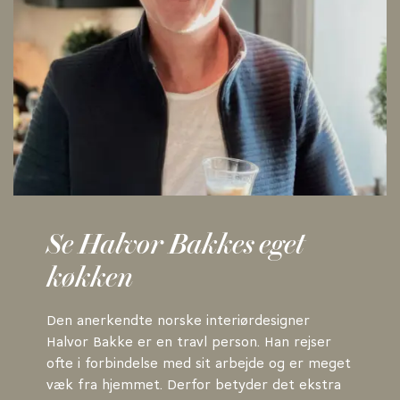
Se Halvor Bakkes eget
køkken
Den anerkendte norske interiørdesigner
Halvor Bakke er en travl person. Han rejser
ofte i forbindelse med sit arbejde og er meget
væk fra hjemmet. Derfor betyder det ekstra