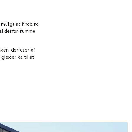
uligt at finde ro,
kal derfor rumme
kken, der oser af
i glæder os til at