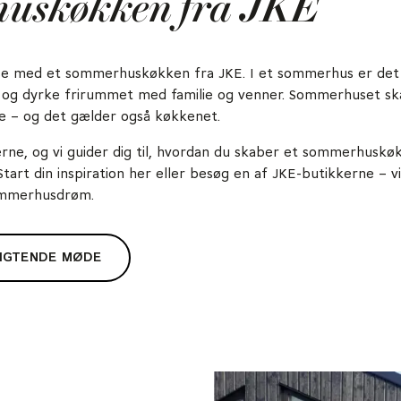
uskøkken fra JKE
se med et sommerhuskøkken fra JKE. I et sommerhus er det m
r og dyrke frirummet med familie og venner. Sommerhuset s
hele – og det gælder også køkkenet.
erne, og vi guider dig til, hvordan du skaber et sommerhuskø
tart din inspiration her eller besøg en af JKE-butikkerne
– v
ommerhusdrøm.
LIGTENDE MØDE