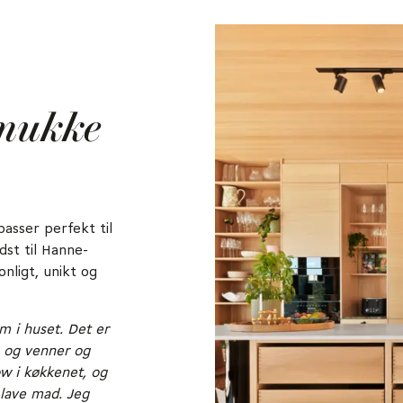
smukke
asser perfekt til
st til Hanne-
nligt, unikt og
m i huset. Det er
e og venner og
ow i køkkenet, og
 lave mad. Jeg