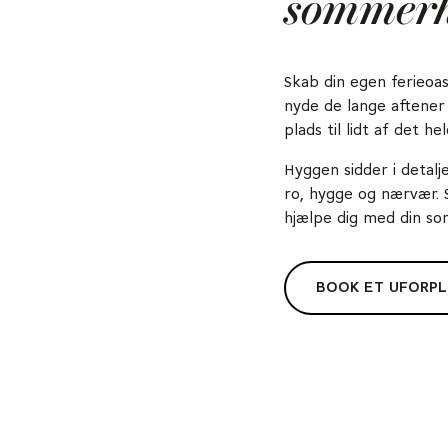
sommerh
Skab din egen ferieoa
nyde de lange aftene
plads til lidt af det 
Hyggen sidder i detalj
ro, hygge og nærvær. S
hjælpe dig med din s
BOOK ET UFORP