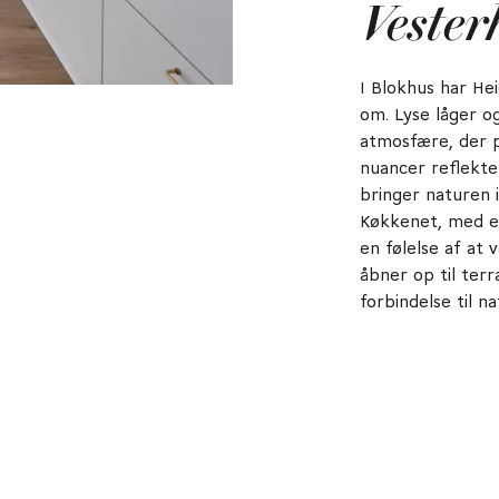
Vester
I Blokhus har He
om. Lyse låger o
atmosfære, der p
nuancer reflekte
bringer naturen 
Køkkenet, med en 
en følelse af at
åbner op til terr
forbindelse til n