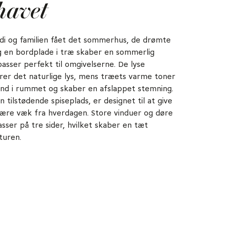
havet
idi og familien fået det sommerhus, de drømte
g en bordplade i træ skaber en sommerlig
asser perfekt til omgivelserne. De lyse
rer det naturlige lys, mens træets varme toner
ind i rummet og skaber en afslappet stemning.
tilstødende spiseplads, er designet til at give
 være væk fra hverdagen. Store vinduer og døre
asser på tre sider, hvilket skaber en tæt
aturen.