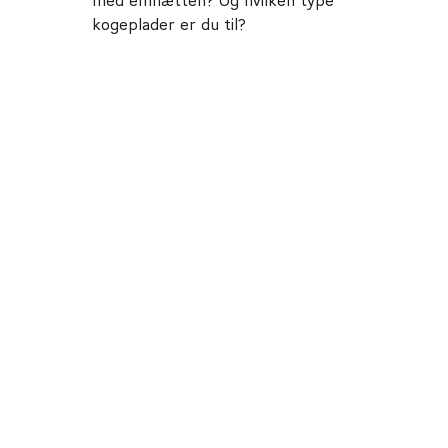
med emhætten? Og hvilken type
kogeplader er du til?