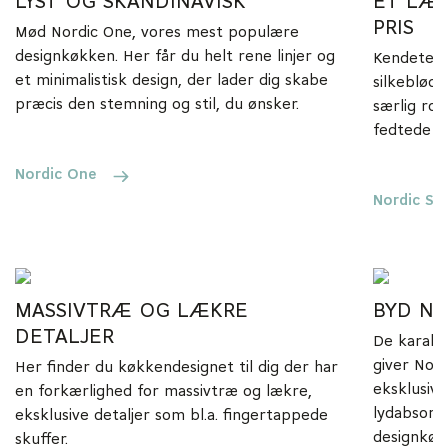
LYST OG SKANDINAVISK
ET LÆK
PRIS
Mød Nordic One, vores mest populære
designkøkken. Her får du helt rene linjer og
Kendetegn
et minimalistisk design, der lader dig skabe
silkeblød
præcis den stemning og stil, du ønsker.
særlig rob
fedtede fi
Nordic One
Nordic Sil
MASSIVTRÆ OG LÆKRE
BYD N
DETALJER
De karakte
giver Nord
Her finder du køkkendesignet til dig der har
eksklusivt
en forkærlighed for massivtræ og lækre,
lydabsorb
eksklusive detaljer som bl.a. fingertappede
designkøk
skuffer.