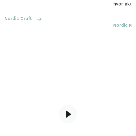
hvor akus
Nordic Craft
Nordic Na