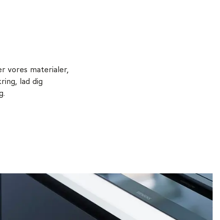
er vores materialer,
ring, lad dig
g.