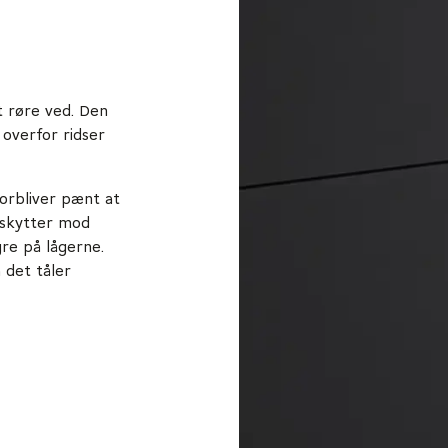
t røre ved. Den
overfor ridser
forbliver pænt at
beskytter mod
gre på lågerne.
 det tåler