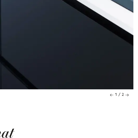
1 / 2
at