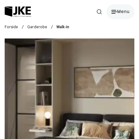
Menu
Forside
/
Garderobe
/
Walk-in