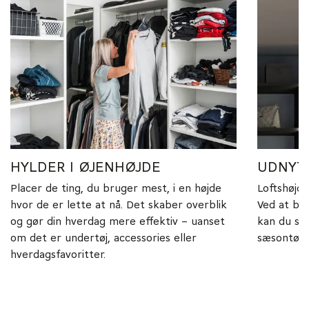
HYLDER I ØJENHØJDE
UDNYT
Placer de ting, du bruger mest, i en højde
Loftshøjde
hvor de er lette at nå. Det skaber overblik
Ved at bru
og gør din hverdag mere effektiv – uanset
kan du ska
om det er undertøj, accessories eller
sæsontøj, 
hverdagsfavoritter.