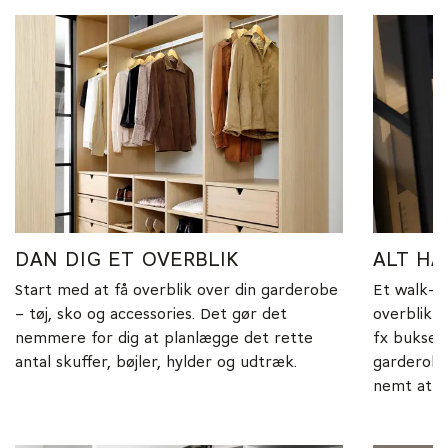
DAN DIG ET OVERBLIK
ALT HA
Start med at få overblik over din garderobe
Et walk-i
– tøj, sko og accessories. Det gør det
overblik o
nemmere for dig at planlægge det rette
fx bukser 
antal skuffer, bøjler, hylder og udtræk.
garderobe,
nemt at ho