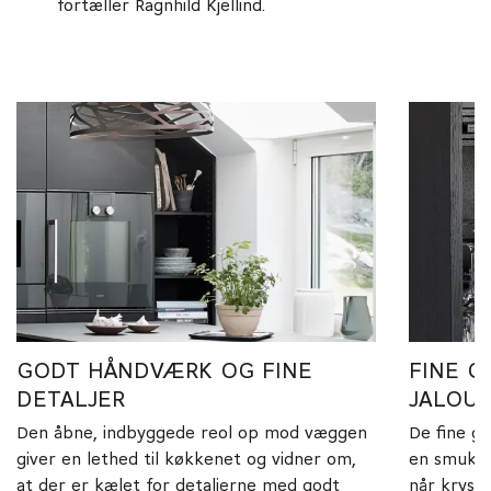
fortæller Ragnhild Kjellind.
GODT HÅNDVÆRK OG FINE
FINE G
DETALJER
JALOUS
Den åbne, indbyggede reol op mod væggen
De fine g
giver en lethed til køkkenet og vidner om,
en smuk ja
at der er kælet for detaljerne med godt
når krysta