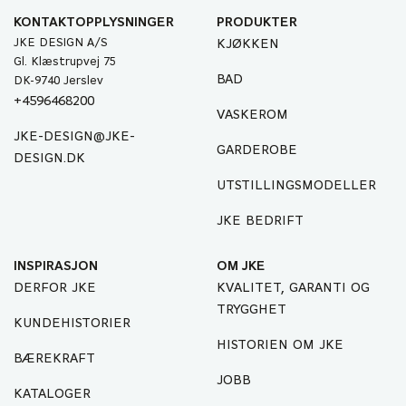
KONTAKTOPPLYSNINGER
PRODUKTER
JKE DESIGN A/S
KJØKKEN
Gl. Klæstrupvej 75
BAD
DK-9740 Jerslev
+4596468200
VASKEROM
JKE-DESIGN@JKE-
GARDEROBE
DESIGN.DK
UTSTILLINGSMODELLER
JKE BEDRIFT
INSPIRASJON
OM JKE
DERFOR JKE
KVALITET, GARANTI OG
TRYGGHET
KUNDEHISTORIER
HISTORIEN OM JKE
BÆREKRAFT
JOBB
KATALOGER