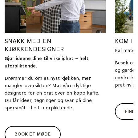
SNAKK MED EN
KOM I
KJØKKENDESIGNER
Føl materi
Gjør ideene dine til virkelighet – helt
Besøk oss
uforpliktende.
og gardero
merke kva
Drømmer du om et nytt kjøkken, men
prat hvis d
mangler oversikten? Møt våre dyktige
designere for en prat over en kopp kaffe.
Du får ideer, tegninger og svar på dine
spørsmål – helt uforpliktende.
FINN 
BOOK ET MØDE