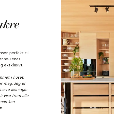
akre
ser perfekt til
Hanne-Lenes
g eksklusivt.
mmet i huset.
ser meg. Jeg er
smarte løsninger
å vise frem alle
 man kan
e