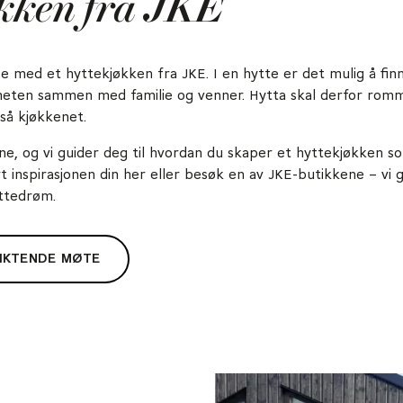
økken fra JKE
e med et hyttekjøkken fra JKE. I en hytte er det mulig å fin
heten sammen med familie og venner. Hytta skal derfor romme 
gså kjøkkenet.
ene, og vi guider deg til hvordan du skaper et hyttekjøkken s
 inspirasjonen din her eller besøk en av JKE-butikkene – vi gl
ttedrøm.
IKTENDE MØTE