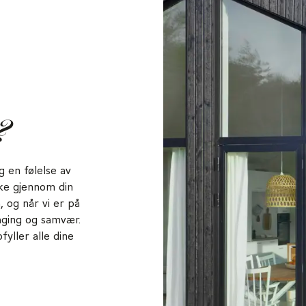
?
g en følelse av
kke gjennom din
, og når vi er på
laging og samvær.
yller alle dine