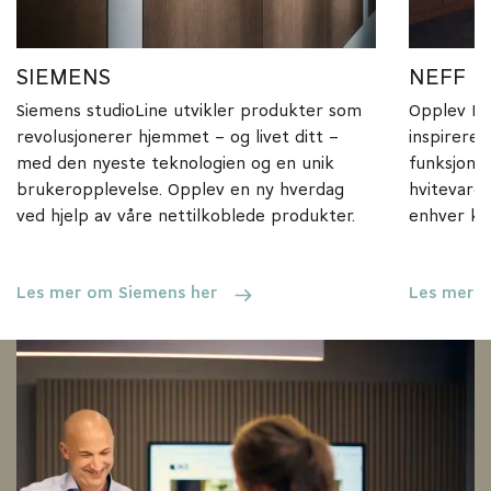
SIEMENS
NEFF
Siemens studioLine utvikler produkter som
Opplev NE
revolusjonerer hjemmet – og livet ditt –
inspirerer
med den nyeste teknologien og en unik
funksjona
brukeropplevelse. Opplev en ny hverdag
hvitevare
ved hjelp av våre nettilkoblede produkter.
enhver kul
Les mer om Siemens her
Les mer 