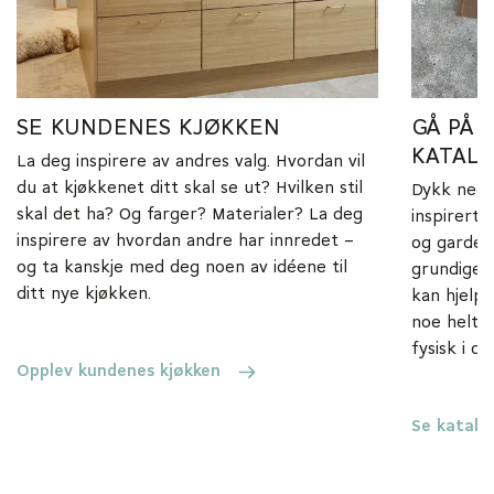
SE KUNDENES KJØKKEN
GÅ PÅ 
KATAL
La deg inspirere av andres valg. Hvordan vil
du at kjøkkenet ditt skal se ut? Hvilken stil
Dykk ned i
skal det ha? Og farger? Materialer? La deg
inspirert 
inspirere av hvordan andre har innredet –
og garder
og ta kanskje med deg noen av idéene til
grundige 
ditt nye kjøkken.
kan hjelpe
noe helt s
fysisk i d
Opplev kundenes kjøkken
Se katalo