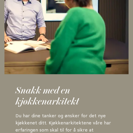
Snakk med en
kjøkkenarkitekt
Du har dine tanker og ønsker for det nye
kjøkkenet ditt. Kjøkkenarkitektene våre har
erfaringen som skal til for å sikre at