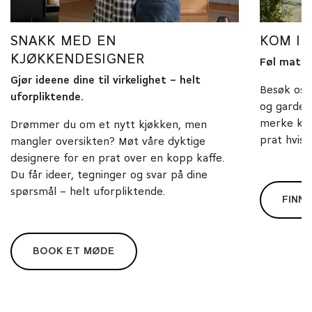
SNAKK MED EN
KOM I
KJØKKENDESIGNER
Føl materi
Gjør ideene dine til virkelighet – helt
Besøk oss
uforpliktende.
og gardero
merke kva
Drømmer du om et nytt kjøkken, men
prat hvis d
mangler oversikten? Møt våre dyktige
designere for en prat over en kopp kaffe.
Du får ideer, tegninger og svar på dine
spørsmål – helt uforpliktende.
FINN 
BOOK ET MØDE