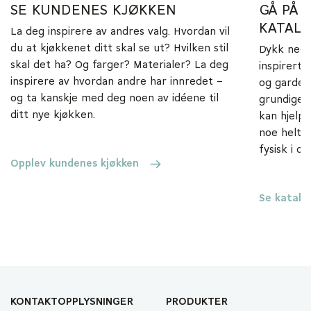
SE KUNDENES KJØKKEN
GÅ PÅ 
KATAL
La deg inspirere av andres valg. Hvordan vil
du at kjøkkenet ditt skal se ut? Hvilken stil
Dykk ned i
skal det ha? Og farger? Materialer? La deg
inspirert 
inspirere av hvordan andre har innredet –
og garder
og ta kanskje med deg noen av idéene til
grundige 
ditt nye kjøkken.
kan hjelpe
noe helt s
fysisk i d
Opplev kundenes kjøkken
Se katalo
KONTAKTOPPLYSNINGER
PRODUKTER