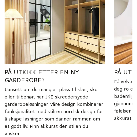
PÅ UTKIKK ETTER EN NY
PÅ UTK
GARDEROBE?
Få velvær
deg ro og 
Uansett om du mangler plass til klær, sko
bademiljøe
eller tilbehør, har JKE skreddersydde
gjennomten
garderobeløsninger. Våre design kombinerer
følelsen a
funksjonalitet med stilren nordisk design for
akkurat de
å skape løsninger som danner rammen om
et godt liv. Finn akkurat den stilen du
ønsker.