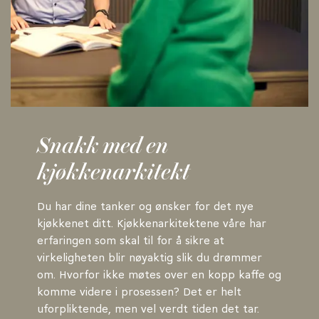
Snakk med en
kjøkkenarkitekt
Du har dine tanker og ønsker for det nye
kjøkkenet ditt. Kjøkkenarkitektene våre har
erfaringen som skal til for å sikre at
virkeligheten blir nøyaktig slik du drømmer
om. Hvorfor ikke møtes over en kopp kaffe og
komme videre i prosessen? Det er helt
uforpliktende, men vel verdt tiden det tar.