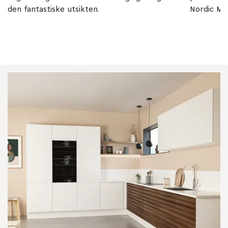
den fantastiske utsikten.
Nordic Mo