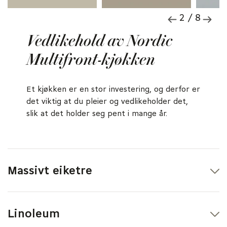
2 / 8
Vedlikehold av Nordic
Multifront-kjøkken
Et kjøkken er en stor investering, og derfor er
det viktig at du pleier og vedlikeholder det,
slik at det holder seg pent i mange år.
Massivt eiketre
Daglig rengjøring med en oppvridd mikrofiberklut i
lunkent vann.
Linoleum
Vanlige, milde oppvaskmidler kan brukes.
Det anbefales å påføre litt såpespon på