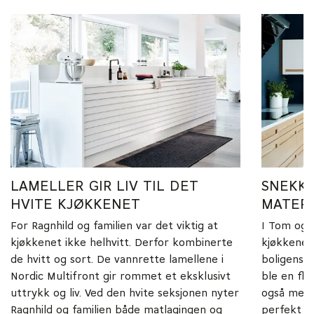
LAMELLER GIR LIV TIL DET
SNEKKE
HVITE KJØKKENET
MATERI
For Ragnhild og familien var det viktig at
I Tom og f
kjøkkenet ikke helhvitt. Derfor kombinerte
kjøkkenet
de hvitt og sort. De vannrette lamellene i
boligens a
Nordic Multifront gir rommet et eksklusivt
ble en fl
uttrykk og liv. Ved den hvite seksjonen nyter
også mell
Ragnhild og familien både matlagingen og
perfekt k