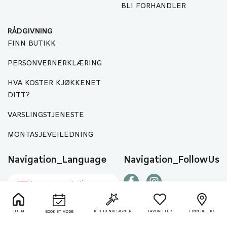
BLI FORHANDLER
RÅDGIVNING
FINN BUTIKK
PERSONVERNERKLÆRING
HVA KOSTER KJØKKENET
DITT?
VARSLINGSTJENESTE
MONTASJEVEILEDNING
Navigation_Language
Navigation_FollowUs
Language_Active
HJEM
KITCHEN
DESIGNER
FAVORITTER
FINN BUTIKK
BOOK ET MØDE