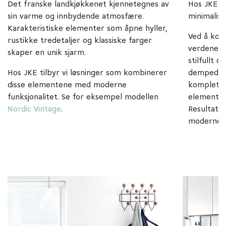
Det franske landkjøkkenet kjennetegnes av
Hos JKE f
sin varme og innbydende atmosfære.
minimalis
Karakteristiske elementer som åpne hyller,
Ved å kom
rustikke tredetaljer og klassiske farger
verdener 
skaper en unik sjarm.
stilfullt 
Hos JKE tilbyr vi løsninger som kombinerer
dempede f
disse elementene med moderne
komplette
funksjonalitet. Se for eksempel modellen
elementen
Nordic Vintage
.
Resultate
moderne o