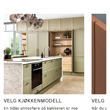
VELG KJØKKENMODELL
VELG R
En tidløs atmosfære på kjøkkenet er noe
Når du vel