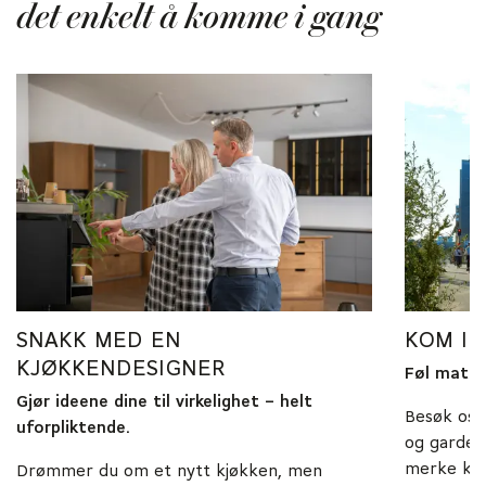
det enkelt å komme i gang
SNAKK MED EN
KOM I
KJØKKENDESIGNER
Føl materi
Gjør ideene dine til virkelighet – helt
Besøk oss
uforpliktende.
og gardero
merke kva
Drømmer du om et nytt kjøkken, men