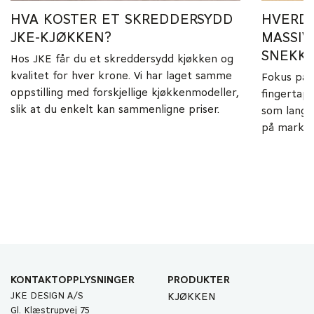
HVA KOSTER ET SKREDDERSYDD
HVERDA
JKE-KJØKKEN?
MASSIV
SNEKKE
Hos JKE får du et skreddersydd kjøkken og
kvalitet for hver krone. Vi har laget samme
Fokus på 
oppstilling med forskjellige kjøkkenmodeller,
fingertapp
slik at du enkelt kan sammenligne priser.
som langt
på marked
KONTAKTOPPLYSNINGER
PRODUKTER
JKE DESIGN A/S
KJØKKEN
Gl. Klæstrupvej 75