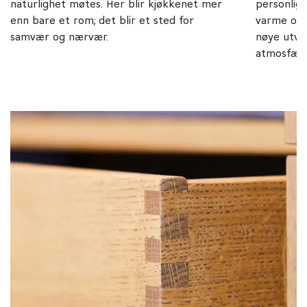
naturlighet møtes. Her blir kjøkkenet mer
personlig 
enn bare et rom; det blir et sted for
varme og a
samvær og nærvær.
nøye utva
atmosfær