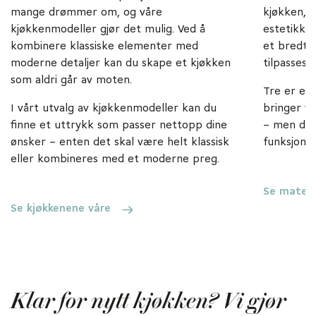
mange drømmer om, og våre
kjøkken, e
kjøkkenmodeller gjør det mulig. Ved å
estetikk o
kombinere klassiske elementer med
et bredt 
moderne detaljer kan du skape et kjøkken
tilpasses 
som aldri går av moten.
Tre er et
I vårt utvalg av kjøkkenmodeller kan du
bringer v
finne et uttrykk som passer nettopp dine
– men du k
ønsker – enten det skal være helt klassisk
funksjonal
eller kombineres med et moderne preg.
Se materia
Se kjøkkenene våre
Klar for nytt kjøkken? Vi gjør