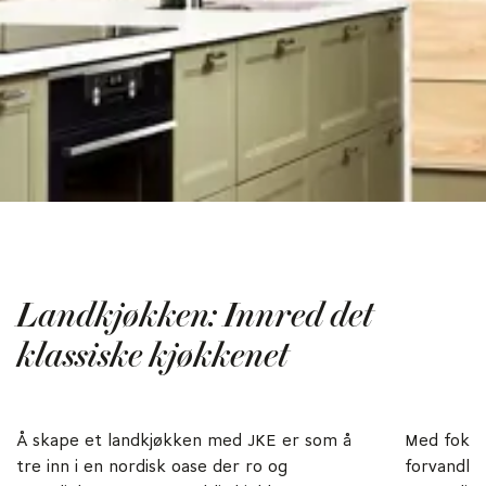
Landkjøkken: Innred det
klassiske kjøkkenet
Å skape et landkjøkken med JKE er som å
Med fokus
tre inn i en nordisk oase der ro og
forvandler