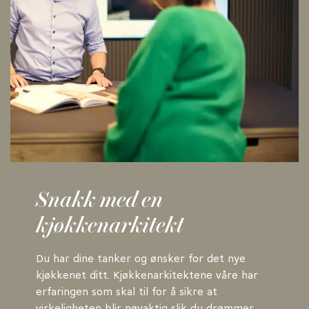
Snakk med en
kjøkkenarkitekt
Du har dine tanker og ønsker for det nye
kjøkkenet ditt. Kjøkkenarkitektene våre har
erfaringen som skal til for å sikre at
virkeligheten blir nøyaktig slik du drømmer