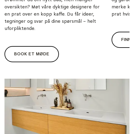
Drømmer du om nytt bad, men mangler
og gardero
oversikten? Møt våre dyktige designere for
merke kva
en prat over en kopp kaffe. Du får ideer,
prat hvis d
tegninger og svar på dine spørsmål – helt
uforpliktende.
FINN 
BOOK ET MØDE