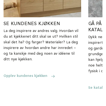
SE KUNDENES KJØKKEN
GÅ PÅ 
KATAL
La deg inspirere av andres valg. Hvordan vil
du at kjøkkenet ditt skal se ut? Hvilken stil
Dykk ned i
skal det ha? Og farger? Materialer? La deg
inspirert 
inspirere av hvordan andre har innredet –
og garder
og ta kanskje med deg noen av idéene til
grundige 
ditt nye kjøkken.
kan hjelpe
noe helt s
fysisk i d
Opplev kundenes kjøkken
Se katalo