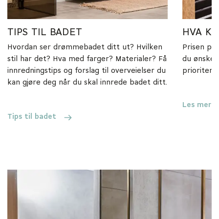
TIPS TIL BADET
HVA KO
Hvordan ser drømmebadet ditt ut? Hvilken
Prisen på
stil har det? Hva med farger? Materialer? Få
du ønsker
innredningstips og forslag til overveielser du
prioritere
kan gjøre deg når du skal innrede badet ditt.
Les mer h
Tips til badet