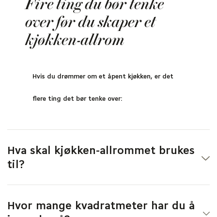
Fire ting du bør tenke
over før du skaper et
kjøkken-allrom
Hvis du drømmer om et åpent kjøkken, er det
flere ting det bør tenke over:
Hva skal kjøkken-allrommet brukes
til?
Kjøkken, spisestue, stue, hobbyrom, eller noe annet?
Tenk nøye etter hvilke behov du har og hva det krever
Hvor mange kvadratmeter har du å
av innredningen – før du setter i gang med