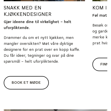
SNAKK MED EN
KOM I
KJØKKENDESIGNER
Føl materi
Gjør ideene dine til virkelighet – helt
Besøk oss
uforpliktende.
og gardero
merke kva
Drømmer du om et nytt kjøkken, men
prat hvis d
mangler oversikten? Møt våre dyktige
designere for en prat over en kopp kaffe.
Du får ideer, tegninger og svar på dine
spørsmål – helt uforpliktende.
FINN 
BOOK ET MØDE