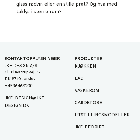
glass rødvin eller en stille prat? Og hva med
taklys i større rom?
KONTAKTOPPLYSNINGER
PRODUKTER
JKE DESIGN A/S
KJØKKEN
Gl. Klæstrupvej 75
BAD
DK-9740 Jerslev
+4596468200
VASKEROM
JKE-DESIGN@JKE-
GARDEROBE
DESIGN.DK
UTSTILLINGSMODELLER
JKE BEDRIFT