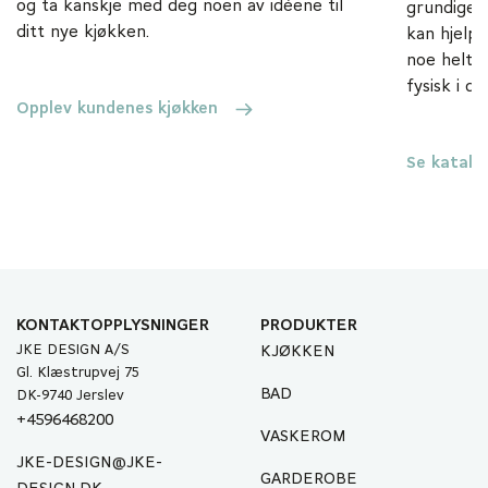
og ta kanskje med deg noen av idéene til
grundige 
ditt nye kjøkken.
kan hjelpe
noe helt s
fysisk i d
Opplev kundenes kjøkken
Se katalo
KONTAKTOPPLYSNINGER
PRODUKTER
JKE DESIGN A/S
KJØKKEN
Gl. Klæstrupvej 75
BAD
DK-9740 Jerslev
+4596468200
VASKEROM
JKE-DESIGN@JKE-
GARDEROBE