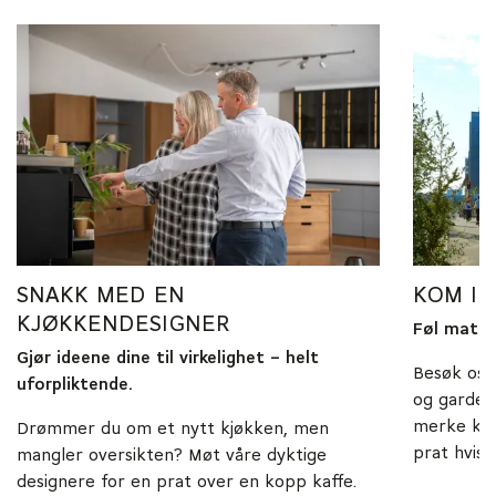
SNAKK MED EN
KOM I
KJØKKENDESIGNER
Føl materi
Gjør ideene dine til virkelighet – helt
Besøk oss
uforpliktende.
og gardero
merke kva
Drømmer du om et nytt kjøkken, men
prat hvis d
mangler oversikten? Møt våre dyktige
designere for en prat over en kopp kaffe.