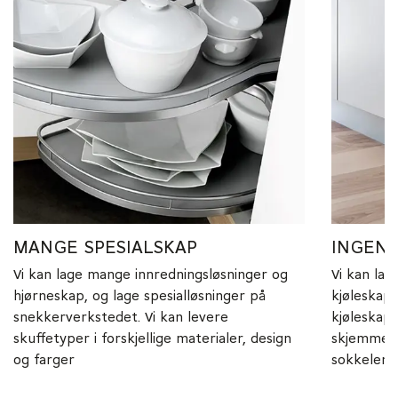
MANGE SPESIALSKAP
INGEN 
Vi kan lage mange innredningsløsninger og
Vi kan lag
hjørneskap, og lage spesialløsninger på
kjøleskape
snekkerverkstedet. Vi kan levere
kjøleskap
skuffetyper i forskjellige materialer, design
skjemmende
og farger
sokkelen.