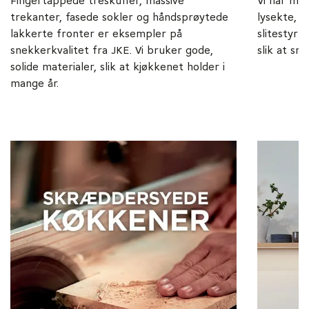
Fingertappede treskuffer, massive
Vi har ma
trekanter, fasede sokler og håndsprøytede
lysekte, g
lakkerte fronter er eksempler på
slitestyrk
snekkerkvalitet fra JKE. Vi bruker gode,
slik at sm
solide materialer, slik at kjøkkenet holder i
mange år.