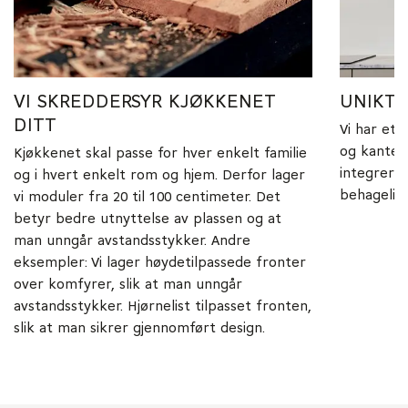
VI SKREDDERSYR KJØKKENET
UNIKT 
DITT
Vi har et 
og kanter
Kjøkkenet skal passe for hver enkelt familie
integrert 
og i hvert enkelt rom og hjem. Derfor lager
behagelig 
vi moduler fra 20 til 100 centimeter. Det
betyr bedre utnyttelse av plassen og at
man unngår avstandsstykker. Andre
eksempler: Vi lager høydetilpassede fronter
over komfyrer, slik at man unngår
avstandsstykker. Hjørnelist tilpasset fronten,
slik at man sikrer gjennomført design.