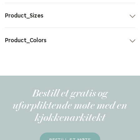
Product_Sizes
30 cm
40 cm
50 cm
60 cm
70 cm
80 cm
90 cm
Product_Colors
Bestill et gratis og
uforpliktende møte med en
kjøkkenarkitekt