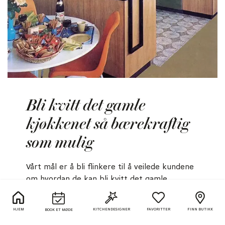
Bli kvitt det gamle
kjøkkenet så bærekraftig
som mulig
Vårt mål er å bli flinkere til å veilede kundene
om hvordan de kan bli kvitt det gamle
kjøkkenet på en mest hensiktsmessig måte. Vi
oppfordrer kundene våre til å selge eller gi
HJEM
KITCHEN
DESIGNER
FAVORITTER
FINN BUTIKK
BOOK ET MØDE
bort sitt gamle kjøkken til andre som kan