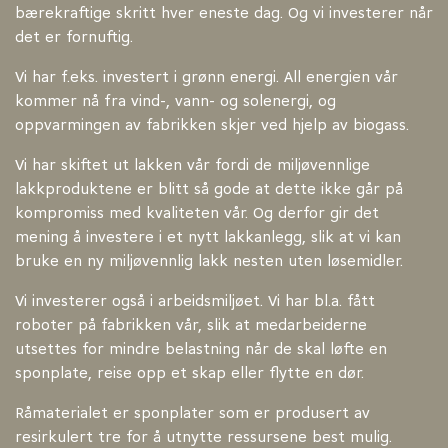
bærekraftige skritt hver eneste dag. Og vi investerer når
det er fornuftig.
Vi har f.eks. investert i grønn energi. All energien vår
kommer nå fra vind-, vann- og solenergi, og
oppvarmingen av fabrikken skjer ved hjelp av biogass.
Vi har skiftet ut lakken vår fordi de miljøvennlige
lakkproduktene er blitt så gode at dette ikke går på
kompromiss med kvaliteten vår. Og derfor gir det
mening å investere i et nytt lakkanlegg, slik at vi kan
bruke en ny miljøvennlig lakk nesten uten løsemidler.
Vi investerer også i arbeidsmiljøet. Vi har bl.a. fått
roboter på fabrikken vår, slik at medarbeiderne
utsettes for mindre belastning når de skal løfte en
sponplate, reise opp et skap eller flytte en dør.
Råmaterialet er sponplater som er produsert av
resirkulert tre for å utnytte ressursene best mulig.