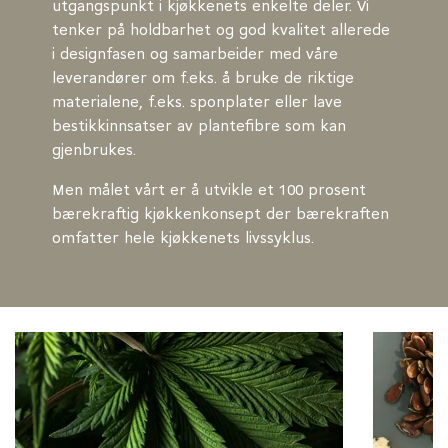
utgangspunkt i kjøkkenets enkelte deler. Vi
tenker på holdbarhet og god kvalitet allerede
i designfasen og samarbeider med våre
leverandører om f.eks. å bruke de riktige
materialene, f.eks. sponplater eller lave
bestikkinnsatser av plantefibre som kan
gjenbrukes.
Men målet vårt er å utvikle et 100 prosent
bærekraftig kjøkkenkonsept der bærekraften
omfatter hele kjøkkenets livssyklus.