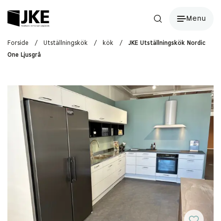
Menu
Forside
/
Utställningskök
/
kök
/
JKE Utställningskök Nordic
One Ljusgrå