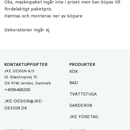
Obs, maskinpaket ingår inte i priset men kan köpas till
fördelaktigt paketpris.
Hämtas och monteras ner av köpare.
Dekorationer ingår ej.
KONTAKTUPPGIFTER
PRODUKTER
JKE DESIGN A/S
KÖK
Gl. Klæstrupvej 75
BAD
DK-9740 Jerslev, Danmark
+4596468200
TVÄTTSTUGA
JKE-DESIGN@JKE-
GARDEROB
DESIGN.DK
JKE FÖRETAG