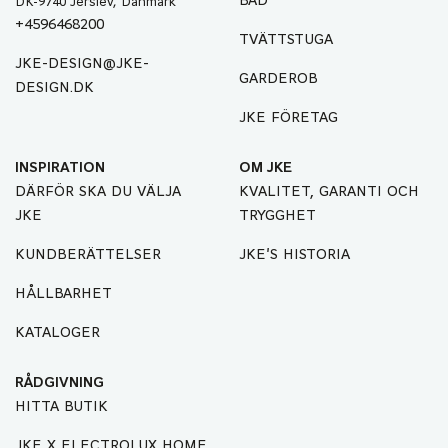
BAD
DK-9740 Jerslev, Danmark
+4596468200
TVÄTTSTUGA
JKE-DESIGN@JKE-
GARDEROB
DESIGN.DK
JKE FÖRETAG
INSPIRATION
OM JKE
DÄRFÖR SKA DU VÄLJA
KVALITET, GARANTI OCH
JKE
TRYGGHET
KUNDBERÄTTELSER
JKE'S HISTORIA
HÅLLBARHET
KATALOGER
RÅDGIVNING
HITTA BUTIK
JKE X ELECTROLUX HOME