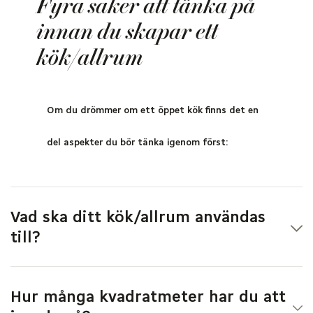
Fyra saker att tänka på
innan du skapar ett
kök/allrum
Om du drömmer om ett öppet kök finns det en
del aspekter du bör tänka igenom först:
Vad ska ditt kök/allrum användas
till?
Kök, matsal, vardagsrum, hobbyrum, annat? Tänk noga
igenom behoven och vad de kräver av inredningen –
Hur många kvadratmeter har du att
innan du sätter igång med planritningarna.