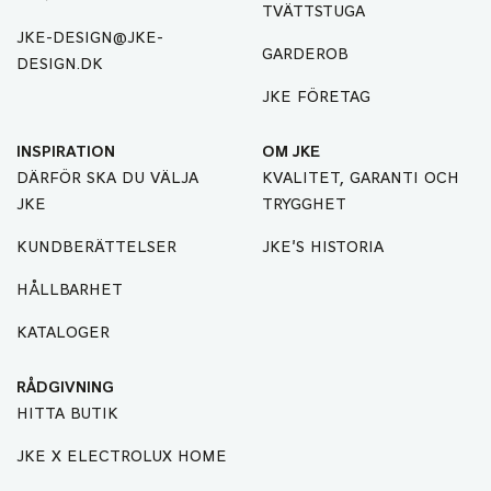
TVÄTTSTUGA
JKE-DESIGN@JKE-
GARDEROB
DESIGN.DK
JKE FÖRETAG
INSPIRATION
OM JKE
DÄRFÖR SKA DU VÄLJA
KVALITET, GARANTI OCH
JKE
TRYGGHET
KUNDBERÄTTELSER
JKE'S HISTORIA
HÅLLBARHET
KATALOGER
RÅDGIVNING
HITTA BUTIK
JKE X ELECTROLUX HOME