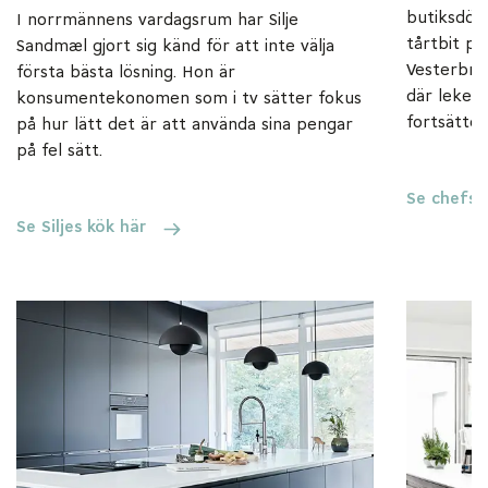
butiksdörr
I norrmännens vardagsrum har Silje
tårtbit p
Sandmæl gjort sig känd för att inte välja
Vesterbro 
första bästa lösning. Hon är
där leken
konsumentekonomen som i tv sätter fokus
fortsätter
på hur lätt det är att använda sina pengar
på fel sätt.
Se chefsk
Se Siljes kök här