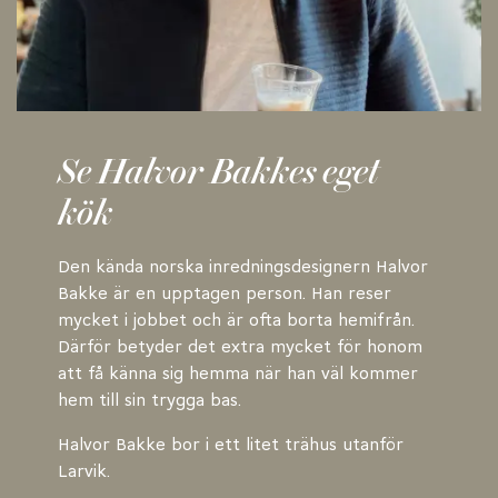
Se Halvor Bakkes eget
kök
Den kända norska inredningsdesignern Halvor
Bakke är en upptagen person. Han reser
mycket i jobbet och är ofta borta hemifrån.
Därför betyder det extra mycket för honom
att få känna sig hemma när han väl kommer
hem till sin trygga bas.
Halvor Bakke bor i ett litet trähus utanför
Larvik.