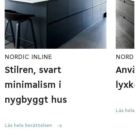
NORDIC INLINE
NORDI
Stilren, svart
Anvä
minimalism i
lyxk
nygbyggt hus
Läs hela 
Läs hela berättelsen