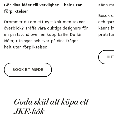
Gör dina idéer till verklighet – helt utan
Känn mater
förpliktelser.
Besök oss
Drömmer du om ett nytt kök men saknar
och garder
överblick? Träffa våra duktiga designers för
känna kval
en pratstund över en kopp kaffe. Du får
pratstund 
idéer, ritningar och svar på dina frågor –
helt utan förpliktelser.
HITTA
BOOK ET MØDE
Goda skäl att köpa ett
JKE-kök