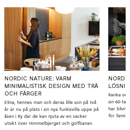
NORDIC NATURE: VARM
NORDIC
MINIMALISTISK DESIGN MED TRÄ
LÖSNIN
OCH FÄRGER
Ranka och
sin 60-tal
Elina, hennes man och deras lille son på två
har blivit
år är nu på plats i sin nya funkisvilla uppe på
för familj
åsen i Ry där de kan njuta av en vacker
utsikt över Himmelbjerget och golfbanan.