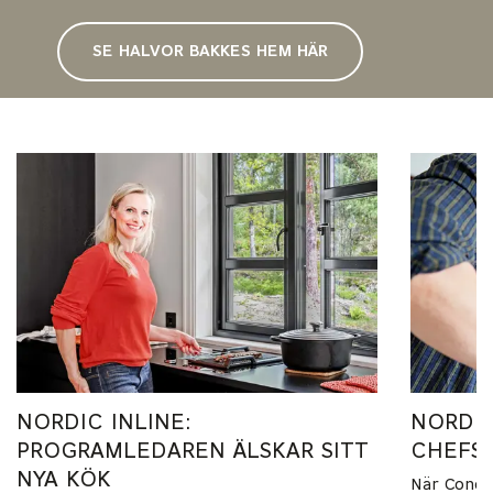
SE HALVOR BAKKES HEM HÄR
NORDIC INLINE:
NORDI
PROGRAMLEDAREN ÄLSKAR SITT
CHEFS
NYA KÖK
När Condit