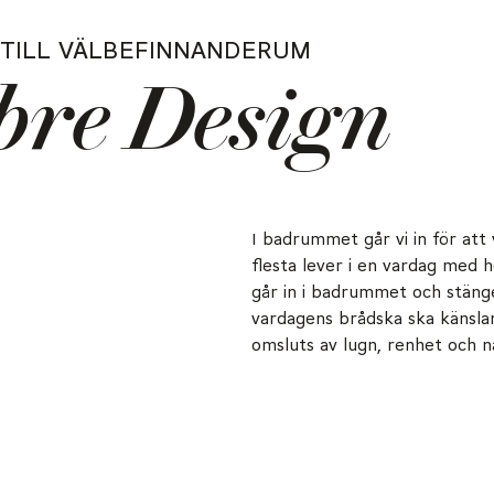
TILL VÄLBEFINNANDERUM
re Design
I badrummet går vi in för att v
flesta lever i en vardag med 
går in i badrummet och stän
vardagens brådska ska känslan
omsluts av lugn, renhet och n