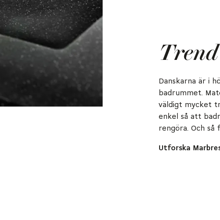
Trend 
Danskarna är i hö
badrummet. Mater
väldigt mycket tr
enkel så att bad
rengöra. Och så 
Utforska Marbre