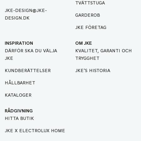
TVÄTTSTUGA
JKE-DESIGN@JKE-
GARDEROB
DESIGN.DK
JKE FÖRETAG
INSPIRATION
OM JKE
DÄRFÖR SKA DU VÄLJA
KVALITET, GARANTI OCH
JKE
TRYGGHET
KUNDBERÄTTELSER
JKE'S HISTORIA
HÅLLBARHET
KATALOGER
RÅDGIVNING
HITTA BUTIK
JKE X ELECTROLUX HOME