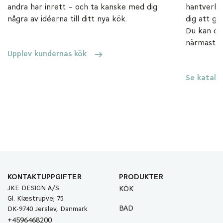
andra har inrett – och ta kanske med dig
hantverk 
några av idéerna till ditt nya kök.
dig att gö
Du kan ock
närmaste 
Upplev kundernas kök
Se katalo
KONTAKTUPPGIFTER
PRODUKTER
JKE DESIGN A/S
KÖK
Gl. Klæstrupvej 75
BAD
DK-9740 Jerslev, Danmark
+4596468200