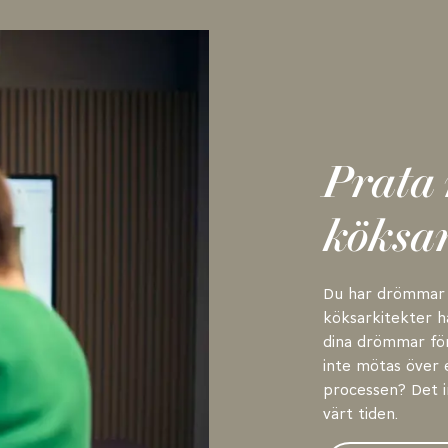
Prata
köksar
Du har drömmar 
köksarkitekter ha
dina drömmar förv
inte mötas över 
processen? Det in
värt tiden.