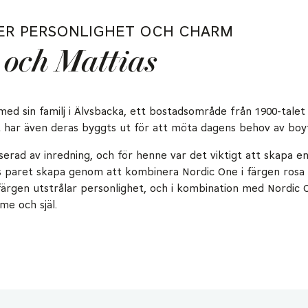
ER PERSONLIGHET OCH CHARM
e och Mattias
med sin familj i Älvsbacka, ett bostadsområde från 1900-talet i
t har även deras byggts ut för att möta dagens behov av boy
serad av inredning, och för henne var det viktigt att skapa en
s paret skapa genom att kombinera Nordic One i färgen ros
färgen utstrålar personlighet, och i kombination med Nordic On
e och själ.