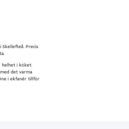
 Skellefteå. Precis
ta.
 helhet i köket.
a med det varma
e i ekfanér tillför