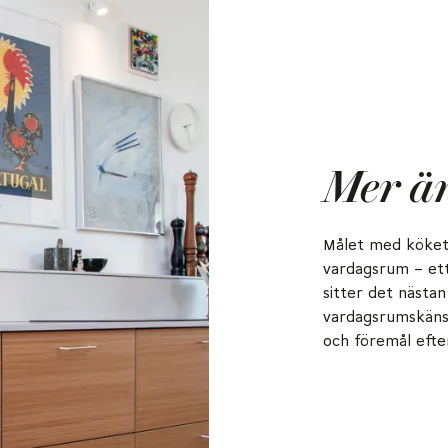
Mer än
Målet med köket 
vardagsrum – ett
sitter det nästan 
vardagsrumskänsla
och föremål efte