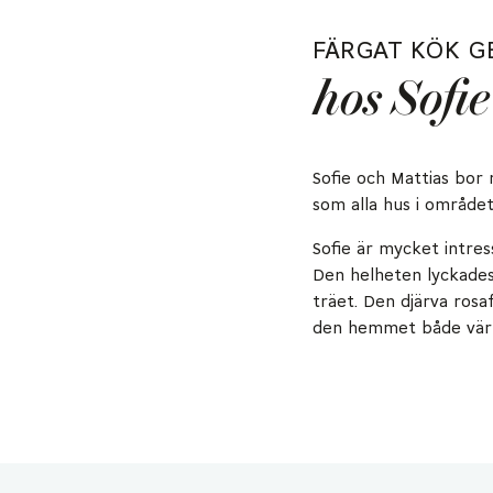
FÄRGAT KÖK G
hos Sofi
Sofie och Mattias bor 
som alla hus i område
Sofie är mycket intres
Den helheten lyckade
träet. Den djärva rosa
den hemmet både värm