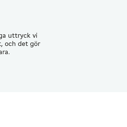
ga uttryck vi
t, och det gör
ara.