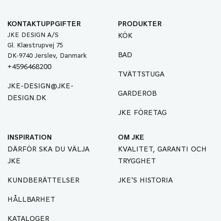
KONTAKTUPPGIFTER
PRODUKTER
JKE DESIGN A/S
KÖK
Gl. Klæstrupvej 75
BAD
DK-9740 Jerslev, Danmark
+4596468200
TVÄTTSTUGA
JKE-DESIGN@JKE-
GARDEROB
DESIGN.DK
JKE FÖRETAG
INSPIRATION
OM JKE
DÄRFÖR SKA DU VÄLJA
KVALITET, GARANTI OCH
JKE
TRYGGHET
KUNDBERÄTTELSER
JKE'S HISTORIA
HÅLLBARHET
KATALOGER