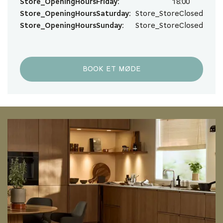
Store_OpeningHoursFriday:
18:00
Store_OpeningHoursSaturday:
Store_StoreClosed
Store_OpeningHoursSunday:
Store_StoreClosed
BOOK ET MØDE