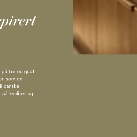
spirert
 på tre og godt
jen som en
il danske
 på kvalitet og