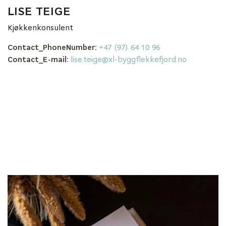
LISE TEIGE
Kjøkkenkonsulent
Contact_PhoneNumber:
+47 (97) 64 10 96
Contact_E-mail:
lise.teige@xl-byggflekkefjord.no