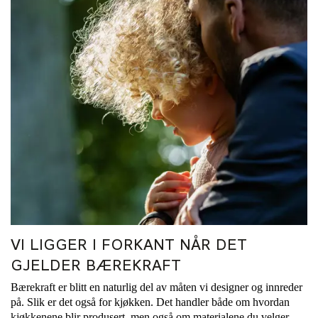
VI LIGGER I FORKANT NÅR DET
GJELDER BÆREKRAFT
Bærekraft er blitt en naturlig del av måten vi designer og innreder
på. Slik er det også for kjøkken. Det handler både om hvordan
kjøkkenene blir produsert, men også om materialene du velger.