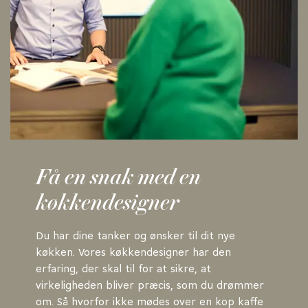
Få en snak med en
køkkendesigner
Du har dine tanker og ønsker til dit nye
køkken. Vores køkkendesigner har den
erfaring, der skal til for at sikre, at
virkeligheden bliver præcis, som du drømmer
om. Så hvorfor ikke mødes over en kop kaffe