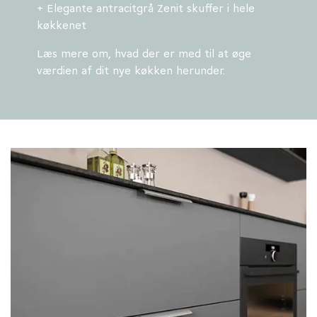
+ Elegante antracitgrå Zenit skuffer i hele
køkkenet
Læs mere om, hvad der er med til at øge
værdien af dit nye køkken herunder.