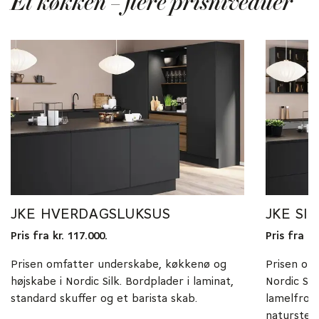
Et køkken – flere prisniveauer
JKE HVERDAGSLUKSUS
JKE SI
Pris fra kr. 117.000.
Pris fra kr
Prisen omfatter underskabe, køkkenø og
Prisen om
højskabe i Nordic Silk. Bordplader i laminat,
Nordic Si
standard skuffer og et barista skab.
lamelfron
natursten,