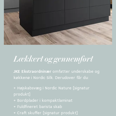
Lækkert og gennemført
JKE Ekstraordninær
omfatter underskabe og
køkkenø i Nordic Silk. Derudover får du:
+ Højskabsvæg i Nordic Nature [signatur
produkt]
+ Bordplader i kompaktlaminat
+ Fuldfineret barista skab
+ Craft skuffer [signatur produkt]