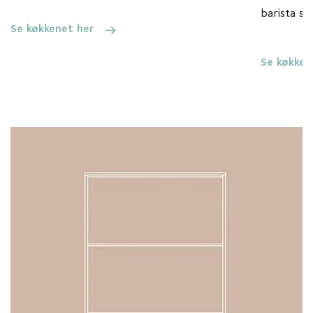
barista sk
Se køkkenet her
Se køkken