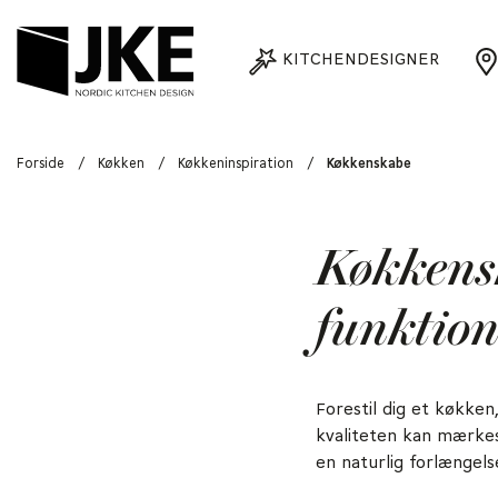
KITCHENDESIGNER
Forside
/
Køkken
/
Køkkeninspiration
/
Køkkenskabe
Køkkensk
funktiona
Forestil dig et køkke
kvaliteten kan mærkes
en naturlig forlængels