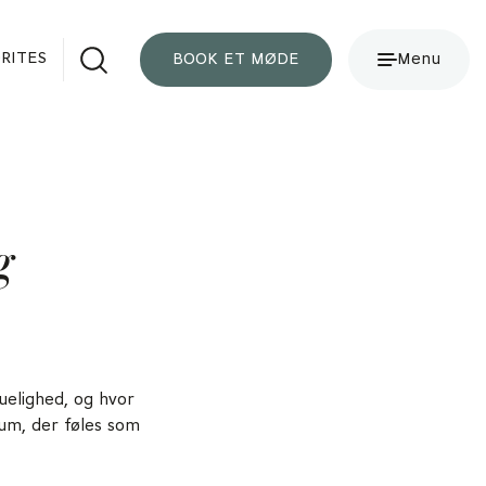
RITES
BOOK ET MØDE
Menu
g
uelighed, og hvor
rum, der føles som