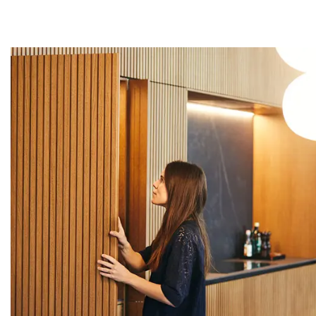
Du kan også vælge skabsløsn
køkkenet.