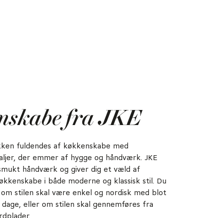
kine for at minimere rod i
nskabe fra JKE
økken fuldendes af køkkenskabe med
aljer, der emmer af hygge og håndværk. JKE
smukt håndværk og giver dig et væld af
økkenskabe i både moderne og klassisk stil. Du
om stilen skal være enkel og nordisk med blot
 dage, eller om stilen skal gennemføres fra
rdplader.