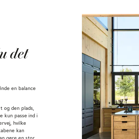
u det
inde en balance
t og den plads,
e kun passe ind i
rvej, hvilke
skabene kan
an gøre en stor