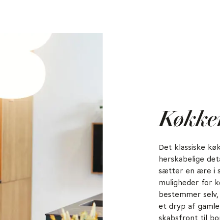
inger, der kan skjule apparater som mikroovn og opvaskemas
Køkke
Det klassiske k
herskabelige det
sætter en ære i 
muligheder for k
bestemmer selv, 
et dryp af gamle
skabsfront til bo