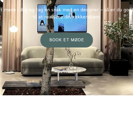
t møde i dag og tag en snak med en designer – så er du godt
til at realisere din køkkendrøm.
BOOK ET MØDE