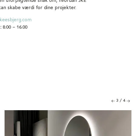
en uforpligtende snak om, hvordan JKE
an skabe værdi for dine projekter.
keesbjerg.com
g:
8:00 – 16.00
3
/ 4