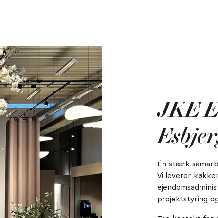
JKE E
Esbjer
Én stærk samarbe
Vi leverer køkke
ejendomsadminist
projektstyring og