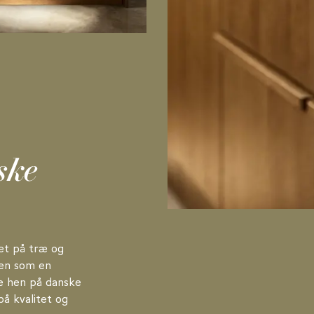
ske
et på træ og
gen som en
e hen på danske
på kvalitet og