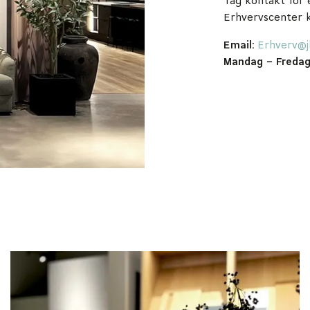
Tag kontakt for 
Erhvervscenter k
Email:
Erhverv@j
Mandag – Freda