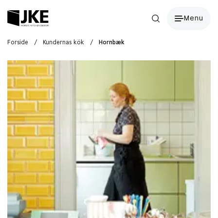
Menu
Forside
/
Kundernas kök
/
Hornbæk