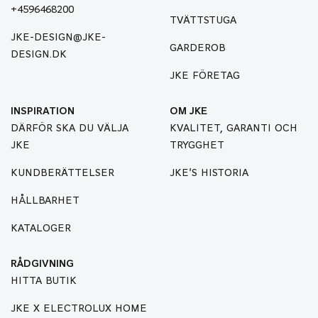
+4596468200
TVÄTTSTUGA
JKE-DESIGN@JKE-
GARDEROB
DESIGN.DK
JKE FÖRETAG
INSPIRATION
OM JKE
DÄRFÖR SKA DU VÄLJA
KVALITET, GARANTI OCH
JKE
TRYGGHET
KUNDBERÄTTELSER
JKE'S HISTORIA
HÅLLBARHET
KATALOGER
RÅDGIVNING
HITTA BUTIK
JKE X ELECTROLUX HOME