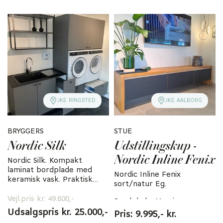
JKE RINGSTED
JKE AALBORG
BRYGGERS
STUE
Nordic Silk
Udstillingskup -
Nordic Inline Fenix
Nordic Silk. Kompakt
laminat bordplade med
Nordic Inline Fenix
keramisk vask. Praktisk
sort/natur Eg.
bryggers med plads til
ex. hvidevarer og armatur.
vaske/tør i fornuftig
Vejl.pris kr. 49.800,-
Bordplade: Massiv
betjeningshøjde.
fingertappet eg
Udsalgspris kr. 25.000,-
Pris: 9.995,- kr.