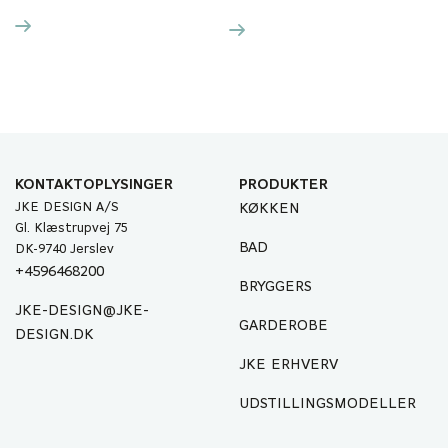
Prisen er incl. elementer og
bordplade.
KONTAKTOPLYSINGER
PRODUKTER
JKE DESIGN A/S
KØKKEN
Gl. Klæstrupvej 75
BAD
DK-9740 Jerslev
+4596468200
BRYGGERS
JKE-DESIGN@JKE-
GARDEROBE
DESIGN.DK
JKE ERHVERV
UDSTILLINGSMODELLER