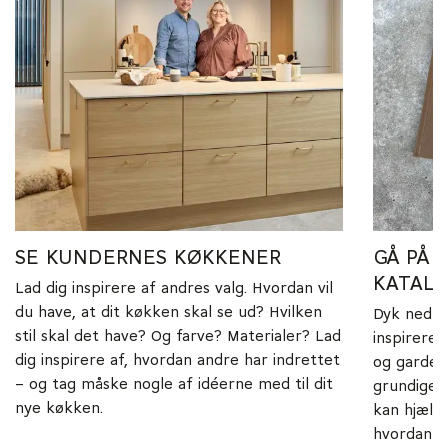
SE KUNDERNES KØKKENER
GÅ PÅ 
KATAL
Lad dig inspirere af andres valg. Hvordan vil
du have, at dit køkken skal se ud? Hvilken
Dyk ned i 
stil skal det have? Og farve? Materialer? Lad
inspireret
dig inspirere af, hvordan andre har indrettet
og garder
– og tag måske nogle af idéerne med til dit
grundige 
nye køkken.
kan hjælpe
hvordan du