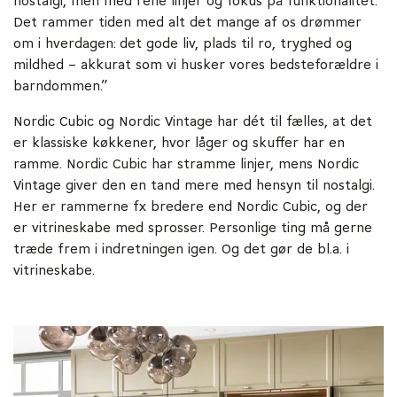
nostalgi, men med rene linjer og fokus på funktionalitet.
Det rammer tiden med alt det mange af os drømmer
om i hverdagen: det gode liv, plads til ro, tryghed og
mildhed – akkurat som vi husker vores bedsteforældre i
barndommen.”
Nordic Cubic og Nordic Vintage har dét til fælles, at det
er klassiske køkkener, hvor låger og skuffer har en
ramme. Nordic Cubic har stramme linjer, mens Nordic
Vintage giver den en tand mere med hensyn til nostalgi.
Her er rammerne fx bredere end Nordic Cubic, og der
er vitrineskabe med sprosser. Personlige ting må gerne
træde frem i indretningen igen. Og det gør de bl.a. i
vitrineskabe.