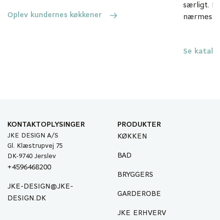
særligt. D
Oplev kundernes køkkener
nærmeste 
Se katalo
KONTAKTOPLYSINGER
PRODUKTER
JKE DESIGN A/S
KØKKEN
Gl. Klæstrupvej 75
BAD
DK-9740 Jerslev
+4596468200
BRYGGERS
JKE-DESIGN@JKE-
GARDEROBE
DESIGN.DK
JKE ERHVERV